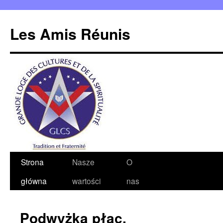
Les Amis Réunis
Przejdź
Strona
Nasze
O
do
główna
wartości
nas
treści
Podwyżka płac.