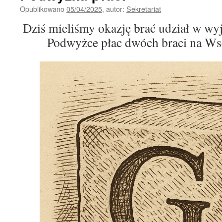
Opublikowano
05/04/2025
,
autor:
Sekretariat
Dziś mieliśmy okazję brać udział w w
Podwyżce płac dwóch braci na Ws